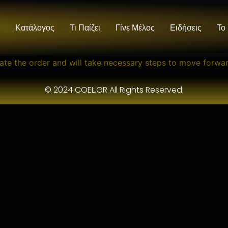
Κατάλογος
Τι Παίζει
Γίνε Μέλος
Ειδήσεις
Το
date the order and will take necessary steps to move forwar
© 2024 COEL.GR All Rights Reserved.