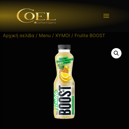
Αρχική σελίδα
/
Menu
/
ΧΥΜΟΙ
/ Frulite BOOST