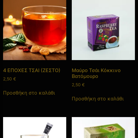
4 ΕΠΟΧΕΣ ΤΣΑΙ (ΖΕΣΤΟ)
Μαύρο Τσάι Κόκκινο
Βατόμουρο
2,50
€
2,50
€
Προσθήκη στο καλάθι
Προσθήκη στο καλάθι