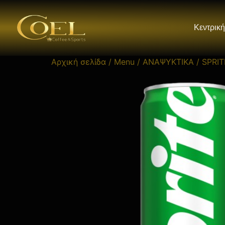
Κεντρική
Αρχική σελίδα
/
Menu
/
ΑΝΑΨΥΚΤΙΚΑ
/ SPRIT